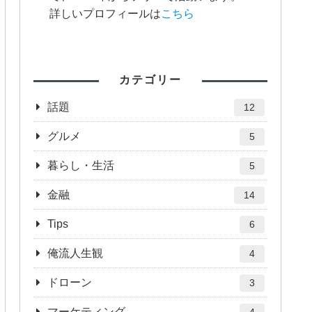
詳しいプロフィールは
こちら
カテゴリー
話題
12
グルメ
5
暮らし・生活
5
金融
14
Tips
6
俺流人生観
4
ドローン
3
マーケティング