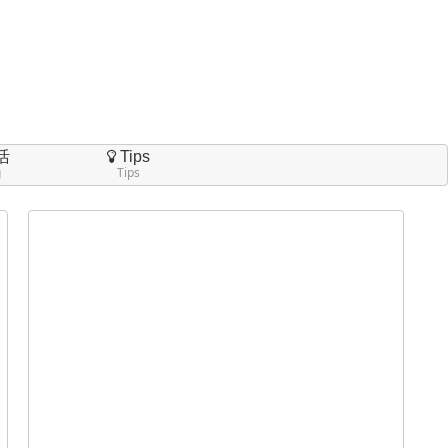
活
Tips
g
Tips