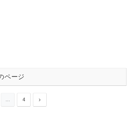
のページ
次
…
4
へ