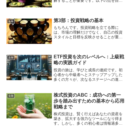
解することが重要です。以下の点を自問
自答してみましょう。 投資に対する目的
は何か？ どの程度のリスクを受け入れら
れるか？ 投資期間はどのくらいを考えて
いるか？ステ...
第3部：投資戦略の基本
金融
もちろんです。投資戦略を立てる際に
は、市場の理解だけでなく、自己の投資
スタイルと目標を反映させることが重要
です。ここでは、株式投資における戦略
の基本について解説します。第3部：投資
戦略の基本1. 長期投資 vs 短期投資 長期
投資: 長期投...
ETF投資を次のレベルへ：上級戦
金融
略の実践ガイド
投資の旅は、学びと成長の連続です。初
心者から中級者へとステップアップした
多くの方々が、次なるステージへの進出
を目指しています。今回は、ETF投資の
上級戦略を実生活に応用するための具体
的なガイドラインを提供します。これま
株式投資のABC：成功への第一
金融
での投資経験を活かし、...
歩を踏み出すための基本から応用
戦略まで
株式投資は、賢く行えばあなたの資産を
築き、拡大する強力なツールになり得ま
す。しかし、多くの初心者は情報過多に
圧倒され、どこから始めればいいのかわ