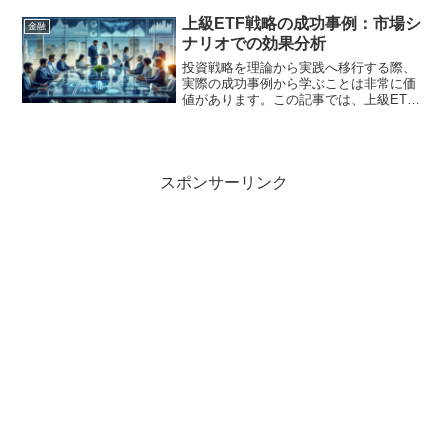
からないことがあります。この記事で
は、株式投資の基礎知識からスタート
上級ETF戦略の成功事例：市場シ
金融
し、実際にどのように投資戦略...
ナリオでの効果分析
投資戦略を理論から実践へ移行する際、
実際の成功事例から学ぶことは非常に価
値があります。この記事では、上級ETF
戦略を実際に市場で活用し、顕著な成果
を上げた事例を探り、どのような要素が
成功に寄与したのかを分析します。1. ケ
ーススタディの紹介...
スポンサーリンク