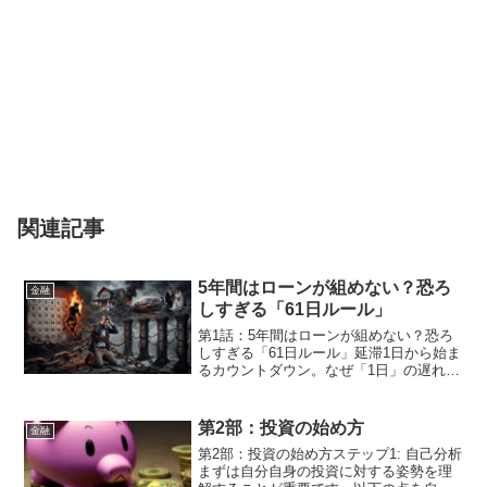
関連記事
5年間はローンが組めない？恐ろ
金融
しすぎる「61日ルール」
第1話：5年間はローンが組めない？恐ろ
しすぎる「61日ルール」延滞1日から始ま
るカウントダウン。なぜ「1日」の遅れも
命取りなのか？「あ、今日が返済日だっ
た。明日入金すればいいか」 そんな軽い
気持ちが、あなたの経済的な自由を奪う
第2部：投資の始め方
金融
「地獄のカウン...
第2部：投資の始め方ステップ1: 自己分析
まずは自分自身の投資に対する姿勢を理