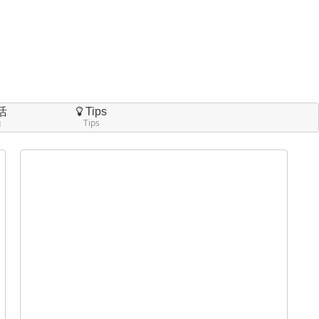
活
Tips
g
Tips