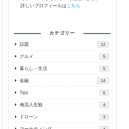
詳しいプロフィールは
こちら
カテゴリー
話題
12
グルメ
5
暮らし・生活
5
金融
14
Tips
6
俺流人生観
4
ドローン
3
マーケティング