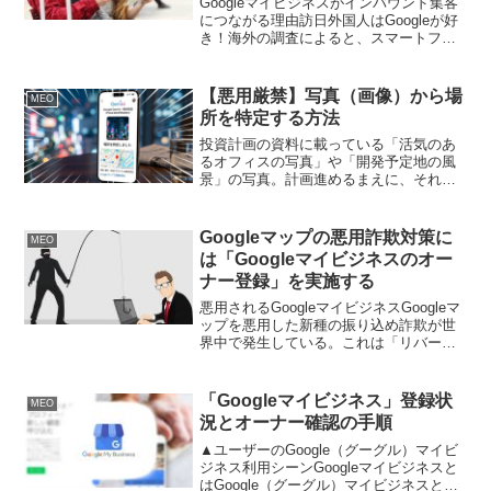
Googleマイビジネスがインバウンド集客
につながる理由訪日外国人はGoogleが好
き！海外の調査によると、スマートフォ
ンユーザーの７割以上がナビゲーション
アプリを活用し、その内67％がGoogleマ
ップを利用しています。そのことから、
【悪用厳禁】写真（画像）から場
MEO
訪日...
所を特定する方法
投資計画の資料に載っている「活気のあ
るオフィスの写真」や「開発予定地の風
景」の写真。計画進めるまえに、それが
実在するのか、正確な場所は？など、知
りたい情報が発生する。そんなとき、最
新AI、Google Geminiを使えば、たった一
Googleマップの悪用詐欺対策に
MEO
枚の写真...
は「Googleマイビジネスのオー
ナー登録」を実施する
悪用されるGoogleマイビジネスGoogleマ
ップを悪用した新種の振り込め詐欺が世
界中で発生している。これは「リバース
ピッシング（Reverse Vishing）」という
詐欺で、Googleマイビジネスの機能のひ
とつである「情報の修正を提...
「Googleマイビジネス」登録状
MEO
況とオーナー確認の手順
▲ユーザーのGoogle（グーグル）マイビ
ジネス利用シーンGoogleマイビジネスと
はGoogle（グーグル）マイビジネスと