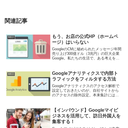
関連記事
もう、お店の公式HP（ホームペ
MEO
ージ）はいらない
GoogleのCMに秘められたメッセージ年間
売り上げ300億ドル（3兆円）の巨大企業
Google。私たちの生活で、ある考えを行
動に移す場合、多くは検索が元になって
おりその検索の大部分を占めているのが
Google（グーグル）です。そのGoog...
Googleアナリティクスで内部ト
MEO
ラフィックをフィルタする方法
Googleアナリティクスのアクセス解析で
設定しておきたいのが、自社サイトから
のアクセスの除外設定。本来集計には不
要なデータなので、除外して集計した
い。はじめに自分のIPアドレスを確認し
ておく「what is my IP address」で...
【インバウンド】Googleマイビ
MEO
ジネスを活用して、訪日外国人を
集客する！