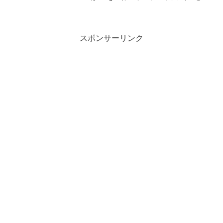
は、GoogleマップやGoogle検索で自社組
織や店舗の情報・クチコミ情報などを表
示できる無料の情報サービスです。...
スポンサーリンク