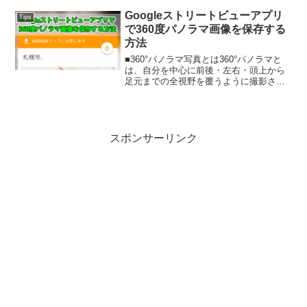
加してみた。『VRツアー』の試作バーチ
ャル店舗で集客ア...
Googleストリートビューアプリ
Tips
で360度パノラマ画像を保存する
方法
■360°パノラマ写真とは360°パノラマと
は、自分を中心に前後・左右・頭上から
足元までの全視野を覆うように撮影され
た画像のことで「究極のパノラマ写真」
と呼ばれ注目されている。通常360°パノ
ラマを正しく観るには専用の閲覧ソフト
が必要だ。そ...
スポンサーリンク