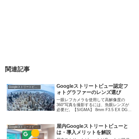
関連記事
Googleストリートビュー認定フ
Googleストリートビュー
ォトグラファーのレンズ選び
一眼レフカメラを使用して高解像度の
360°写真を撮影するには、魚眼レンズが
必要だ。【SIGMA】 8mm F3.5 EX DG
CIRCULAR FISHEYE当初（インドアビュ
ー時代）Googleが撮影用レンズとして認
定したいたレンズ。価...
屋内Googleストリートビューと
Googleストリートビュー
は・導入メリットを解説