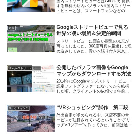
屋内ストリートビューとはGoogleが提供
する無料の店内パノラマVR屋内ストリー
トビューとは、スマートフォンなどの操
作で店舗や施設内を360°見渡すことがで
きる無料のバーチャルサービス。Google
検索とGoogleマップで表示されます。
Googleストリートビューで見る
話題
G...
世界の凄い場所＆決定的瞬間
ストリートビューに面白い衝撃の光景が
写ってしまった、360度写真を厳選して埋
め込みしてみた。青い木張り付き東京赤
坂駅で発見された空飛ぶ奇妙な生物山奥
でギターを弾く被り物の男東京秋葉原に
出現したクローンおじさんスーパーの駐
公開したパノラマ画像をGoogle
Googleストリートビュー
車場にたたずむ謎の女...
マップからダウンロードする方法
2014年にGoogleマップストリートビュー
認定フォトグラファーになってから結構
した頃、クライアントの依頼で２年前に
撮影したパノラマ画像が必要になった。
そんなとき認定フォトグラファーなら、
バックアップとして保存していた
“VRショッピング”試作 第二段
マーケティング
HDD（ハードディス...
外出自粛が求められる中、来店不要のサ
ービスが注目されているということで“リ
ッチVRツアー”を作ってみた。前回は通販
はデリバリーサービスを想定したけど、
それに加えて今回はネット予約機能も追