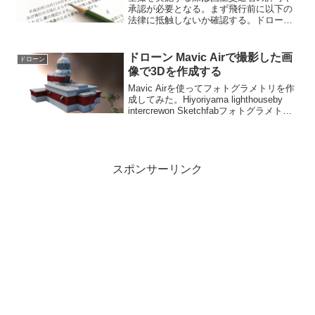
承認が必要となる。まず飛行前に以下の
法律に抵触しないか確認する。ドローン
関連の法律一覧・航空法・小型無人機等
飛行禁止法・道路交通法（第77条）・民
法（第127条）・条例航空法下記の「場
ドローン Mavic Airで撮影した画
ドローン
所」に関する３つのケ...
像で3Dを作成する
Mavic Airを使ってフォトグラメトリを作
成してみた。Hiyoriyama lighthouseby
intercrewon Sketchfabフォトグラメトリ
とはフォトグラメトリ
（Photogrammetry）とは、物体をあらゆ
る方向...
スポンサーリンク