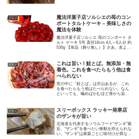
れ。いちど食べたいと思ったら居ても立
っても居られない。この性分、治らな
い。次回深夜1：00の入荷とのことで、明
朝7：30に再訪。...
魔法洋菓子店ソルシエの苺のコン
グルメ
ポートタルトケーキ – 美味しさの
魔法を体験
魔法洋菓子店ソルシエ 苺のコンポート タ
ルト ケーキ 5号 直径16cm 4人～6人分 約
530g 【単品（飾り無し）】さあ、友よ、
魔法洋菓子店ソルシエの「苺のコンポー
トタルトケーキ」の話をしよう。これは
ただのタルトではない。ペルー産の新
これは旨い！鮭とば。無添加・無
グルメ
鮮...
着色。これを食べたらもう他は食
べられない
世の中に「鮭とば」は沢山あるが、これ
を食べたらもう他はたべられない。なん
といっても、噛めばかむほど身から染み
でるうま味がたまらない。塩味のバラン
スも良く、つい食べ過ぎてしまう。しか
し不思議と、その後に喉は乾かない。売
スリーボックス ラッキー発寒店
グルメ
り切れ必須。鮭とば皮なし...
のザンキが旨い
北海道を代表するソウルフード“ザンギ”最
近、“ザンギ”を食べたい衝動を抑えられな
い。“ザンギ”は家庭ごとに味付けが異な
り、自分の好みにあった“ザンギ”を見つけ