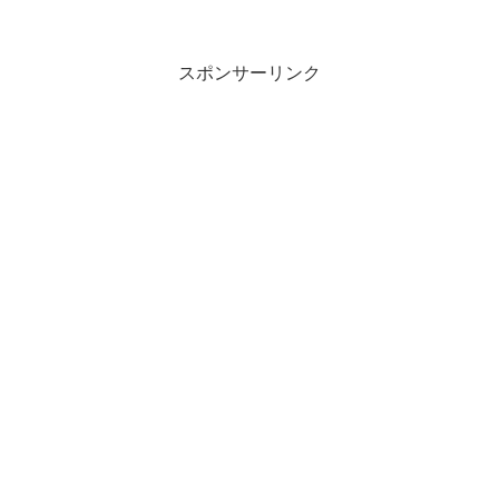
るがむずかしい。こんがりと小麦色に揚
がり、皮はパリッと、中からジューシー
で旨みたっ...
スポンサーリンク