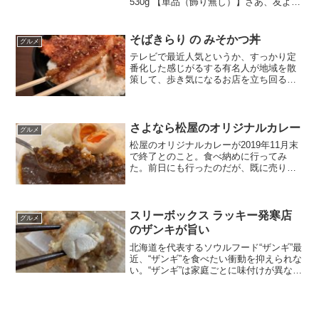
530g 【単品（飾り無し）】さあ、友よ、
魔法洋菓子店ソルシエの「苺のコンポー
トタルトケーキ」の話をしよう。これは
ただのタルトではない。ペルー産の新
そばきらり の みそかつ丼
グルメ
鮮...
テレビで最近人気というか、すっかり定
番化した感じがるする有名人が地域を散
策して、歩き気になるお店を立ち回る番
組。北海道文化放送(UHB)では、毎週金曜
夜7:00から「発見！タカトシランド」
（2017年5月開始）、北海道放送
（HBC）の情報番...
さよなら松屋のオリジナルカレー
グルメ
松屋のオリジナルカレーが2019年11月末
で終了とのこと。食べ納めに行ってみ
た。前日にも行ったのだが、既に売り切
れ。いちど食べたいと思ったら居ても立
っても居られない。この性分、治らな
い。次回深夜1：00の入荷とのことで、明
朝7：30に再訪。...
スリーボックス ラッキー発寒店
グルメ
のザンキが旨い
北海道を代表するソウルフード“ザンギ”最
近、“ザンギ”を食べたい衝動を抑えられな
い。“ザンギ”は家庭ごとに味付けが異な
り、自分の好みにあった“ザンギ”を見つけ
るがむずかしい。こんがりと小麦色に揚
がり、皮はパリッと、中からジューシー
で旨みたっ...