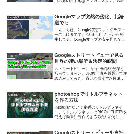
回の旅の目的地はアフガニスタン。Wais
Yameenさんのアカウントにお邪魔してみ
ます。撮影者本人なのでしょうか。かわ
いい。アフガニスタンの場所を確認
Googleマップ突然の劣化、北海
Googleストリートビュー
WaisY...
道でも
こんにちは、Google認定フォトグラファ
ーのしげきです。2019年3月21日から発
生してる、Googleマップの表示具合が波
紋を広げてるようだ。そういえば、
Googleの不具合は少し前からストリート
ビューアプリではログインできなかった
Googleストリートビューで見る
話題
り、...
世界の凄い場所＆決定的瞬間
ストリートビューに面白い衝撃の光景が
写ってしまった、360度写真を厳選して埋
め込みしてみた。青い木張り付き東京赤
坂駅で発見された空飛ぶ奇妙な生物山奥
でギターを弾く被り物の男東京秋葉原に
出現したクローンおじさんスーパーの駐
photoshopでリトルプラネット
Googleストリートビュー
車場にたたずむ謎の女...
を作る方法
Instagramなどで定番のリトルプラネッ
ト。リトルプラネットはRICOH THETAを
使えば簡単に制作できるみたいだが、今
回はGoogle認定フォトグラファーとして
以前に撮影したパノラマ画像を用いて
photoshopを使ったなんちゃって...
Googleストリートビューを自社
Googleストリートビュー