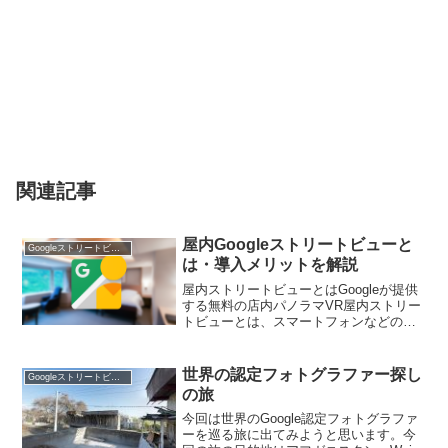
関連記事
屋内Googleストリートビューと
Googleストリートビュー
は・導入メリットを解説
屋内ストリートビューとはGoogleが提供
する無料の店内パノラマVR屋内ストリー
トビューとは、スマートフォンなどの操
作で店舗や施設内を360°見渡すことがで
きる無料のバーチャルサービス。Google
検索とGoogleマップで表示されます。
世界の認定フォトグラファー探し
Googleストリートビュー
G...
の旅
今回は世界のGoogle認定フォトグラファ
ーを巡る旅に出てみようと思います。今