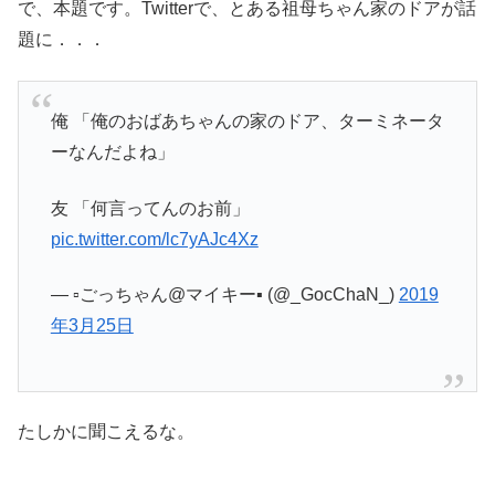
で、本題です。Twitterで、とある祖母ちゃん家のドアが話
題に．．．
俺 「俺のおばあちゃんの家のドア、ターミネータ
ーなんだよね」
友 「何言ってんのお前」
pic.twitter.com/lc7yAJc4Xz
— ▫️ごっちゃん@マイキー▪️ (@_GocChaN_)
2019
年3月25日
たしかに聞こえるな。