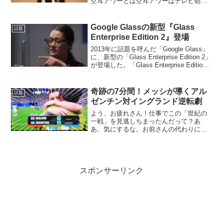
空耳アワーとは空耳アワーはテレビ朝日
系列の深夜、タモリ倶楽部のミニコーナ
ーで番組後半、司会のタモリさんが『誰
が言ったか知らないが、言われてみれば
Google Glassの新型『Glass
話題
確かに聞こえる「空...
Enterprise Edition 2』登場
2013年に話題を呼んだ「Google Glass」
に、新型の「Glass Enterprise Edition 2」
が登場した。「Glass Enterprise Edition
2」は物流や製造など、さまざまな業種の
労働者が仕事を行う上...
奇跡の7分間！メッシが導くアル
話題
ゼンチン対イングランド逆転劇
よう、お疲れさん！仕事でこの「世紀の
一戦」を見逃しちまったんだって？あ
あ、気にするな。お前さんの代わりに、
この「しげき」が胸の奥が熱くなるよう
な最高の逆転劇を届けてやるぜ！「オレ
ってツイている！」と思えるはずだ。み
たいな！今回のアルゼンチン...
スポンサーリンク