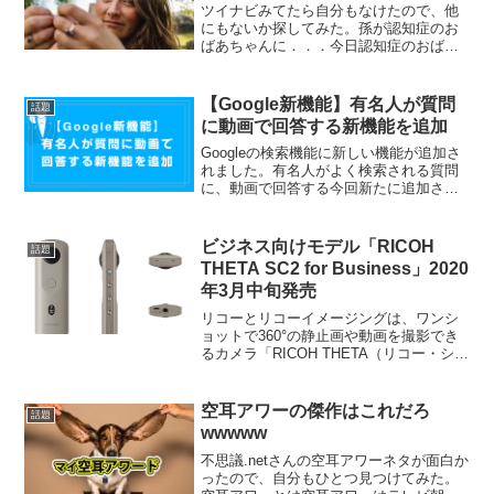
ツイナビみてたら自分もなけたので、他
にもないか探してみた。孫が認知症のお
ばあちゃんに．．．今日認知症のおばあ
ちゃんに面会に来てたお孫さん。おばあ
ちゃんが「あんた誰よ。あんたなんか知
らない」っていうのに対してすごく無邪
【Google新機能】有名人が質問
話題
気な笑顔で「ぼくはおばあ...
に動画で回答する新機能を追加
Googleの検索機能に新しい機能が追加さ
れました。有名人がよく検索される質問
に、動画で回答する今回新たに追加され
た機能は、有名人がよく聞かれる質問に
動画で回答するというもの。2020年3月頃
がcovid-19に関連した一連のサービスの
ビジネス向けモデル「RICOH
話題
一環...
THETA SC2 for Business」2020
年3月中旬発売
リコーとリコーイメージングは、ワンシ
ョットで360°の静止画や動画を撮影でき
るカメラ「RICOH THETA（リコー・シー
タ）」のエントリー機種「RICOH THETA
SC2」のビジネス向けモデルとして、
「RICOH THETA SC2 ...
空耳アワーの傑作はこれだろ
話題
wwwww
不思議.netさんの空耳アワーネタが面白か
ったので、自分もひとつ見つけてみた。