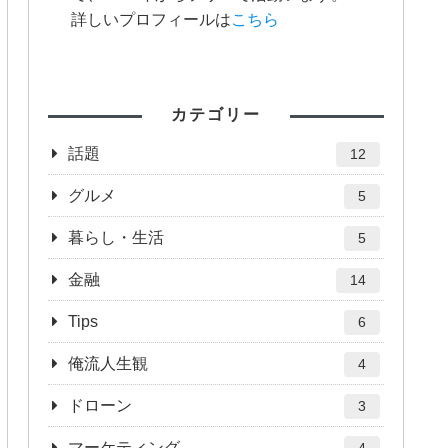
詳しいプロフィールは
こちら
カテゴリー
話題
12
グルメ
5
暮らし・生活
5
金融
14
Tips
6
俺流人生観
4
ドローン
3
マーケティング