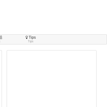
活
Tips
g
Tips