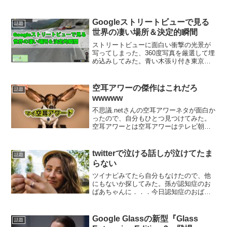
Googleストリートビューで見る
話題
世界の凄い場所＆決定的瞬間
ストリートビューに面白い衝撃の光景が
写ってしまった、360度写真を厳選して埋
め込みしてみた。青い木張り付き東京赤
坂駅で発見された空飛ぶ奇妙な生物山奥
でギターを弾く被り物の男東京秋葉原に
出現したクローンおじさんスーパーの駐
空耳アワーの傑作はこれだろ
話題
車場にたたずむ謎の女...
wwwww
不思議.netさんの空耳アワーネタが面白か
ったので、自分もひとつ見つけてみた。
空耳アワーとは空耳アワーはテレビ朝日
系列の深夜、タモリ倶楽部のミニコーナ
ーで番組後半、司会のタモリさんが『誰
が言ったか知らないが、言われてみれば
twitterで泣ける話しが泣けてたま
話題
確かに聞こえる「空...
らない
ツイナビみてたら自分もなけたので、他
にもないか探してみた。孫が認知症のお
ばあちゃんに．．．今日認知症のおばあ
ちゃんに面会に来てたお孫さん。おばあ
ちゃんが「あんた誰よ。あんたなんか知
らない」っていうのに対してすごく無邪
Google Glassの新型『Glass
話題
気な笑顔で「ぼくはおばあ...