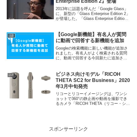
Enterprise Edition 2』登場
2013年に話題を呼んだ「Google Glass」
に、新型の「Glass Enterprise Edition 2」
が登場した。「Glass Enterprise Edition
2」は物流や製造など、さまざまな業種の
労働者が仕事を行う上...
【Google新機能】有名人が質問
話題
に動画で回答する新機能を追加
Googleの検索機能に新しい機能が追加さ
れました。有名人がよく検索される質問
に、動画で回答する今回新たに追加され
た機能は、有名人がよく聞かれる質問に
動画で回答するというもの。2020年3月頃
がcovid-19に関連した一連のサービスの
ビジネス向けモデル「RICOH
話題
一環...
THETA SC2 for Business」2020
年3月中旬発売
リコーとリコーイメージングは、ワンシ
ョットで360°の静止画や動画を撮影でき
るカメラ「RICOH THETA（リコー・シー
タ）」のエントリー機種「RICOH THETA
SC2」のビジネス向けモデルとして、
「RICOH THETA SC2 ...
スポンサーリンク