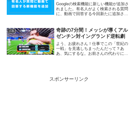
Googleの検索機能に新しい機能が追加さ
れました。有名人がよく検索される質問
に、動画で回答する今回新たに追加され
た機能は、有名人がよく聞かれる質問に
動画で回答するというもの。2020年3月頃
がcovid-19に関連した一連のサービスの
奇跡の7分間！メッシが導くアル
話題
一環...
ゼンチン対イングランド逆転劇
よう、お疲れさん！仕事でこの「世紀の
一戦」を見逃しちまったんだって？あ
あ、気にするな。お前さんの代わりに、
この「しげき」が胸の奥が熱くなるよう
な最高の逆転劇を届けてやるぜ！「オレ
ってツイている！」と思えるはずだ。み
たいな！今回のアルゼンチン...
スポンサーリンク