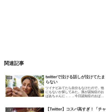
関連記事
twitterで泣ける話しが泣けてたま
話題
らない
ツイナビみてたら自分もなけたので、他
にもないか探してみた。孫が認知症のお
ばあちゃんに．．．今日認知症のおばあ
ちゃんに面会に来てたお孫さん。おばあ
ちゃんが「あんた誰よ。あんたなんか知
らない」っていうのに対してすごく無邪
【Twitter】コスパ高すぎ！「チャ
話題
気な笑顔で「ぼくはおばあ...