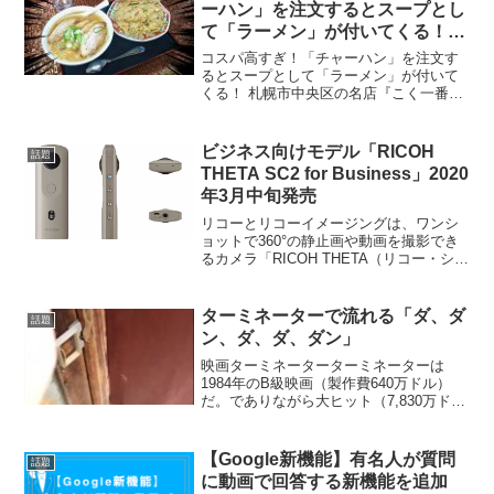
ーハン」を注文するとスープとし
て「ラーメン」が付いてくる！
札幌市中央区の名店『こく一番』
コスパ高すぎ！「チャーハン」を注文す
に行ってきた
るとスープとして「ラーメン」が付いて
くる！ 札幌市中央区の名店『こく一番』
に行ってきた — ロケットニュース24
(@RocketNews24) 2019年4月7日今はも
う無い？特盛😰 pic.twitt...
ビジネス向けモデル「RICOH
話題
THETA SC2 for Business」2020
年3月中旬発売
リコーとリコーイメージングは、ワンシ
ョットで360°の静止画や動画を撮影でき
るカメラ「RICOH THETA（リコー・シー
タ）」のエントリー機種「RICOH THETA
SC2」のビジネス向けモデルとして、
「RICOH THETA SC2 ...
ターミネーターで流れる「ダ、ダ
話題
ン、ダ、ダ、ダン」
映画ターミネーターターミネーターは
1984年のB級映画（製作費640万ドル）
だ。でありながら大ヒット（7,830万ド
ル）した映画として有名だ。ターミネー
ターのテーマ曲といえば「ダ、ダン、
ダ、ダ、ダン」が有名だ。テレビ番組で
【Google新機能】有名人が質問
話題
も緊迫シーンの演出...
に動画で回答する新機能を追加